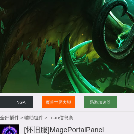
NGA
魔兽世界大脚
迅游加速器
全部插件
>
辅助组件
>
Titan信息条
[怀旧服]MagePortalPanel