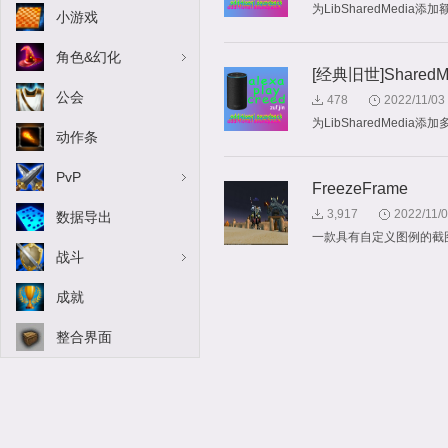
为LibSharedMedia添
小游戏
角色&幻化
[经典旧世]SharedMe
公会
478
2022/11/03
为LibSharedMedia
动作条
PvP
FreezeFrame
3,917
2022/11/
数据导出
一款具有自定义图例的截
战斗
成就
整合界面