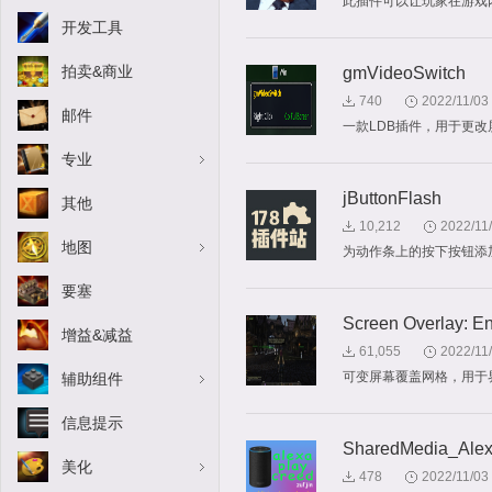
此插件可以让玩家在游戏
开发工具
拍卖&商业
gmVideoSwitch
740
2022/11/03
邮件
一款LDB插件，用于更改
专业
jButtonFlash
其他
10,212
2022/11
地图
为动作条上的按下按钮添
要塞
Screen Overlay: E
增益&减益
61,055
2022/11
可变屏幕覆盖网格，用于
辅助组件
信息提示
SharedMedia_Ale
美化
478
2022/11/03