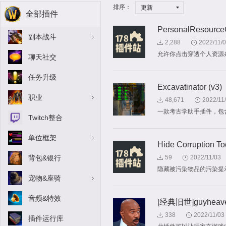
排序：
更新
全部插件
PersonalResource
副本战斗
2,288
2022/11/
允许你点击穿透个人资源
聊天社交
任务升级
Excavatinator (v3)
职业
48,671
2022/11
一款考古学助手插件，包
Twitch整合
单位框架
Hide Corruption To
背包&银行
59
2022/11/03
隐藏被污染物品的污染提
宠物&座骑
音频&特效
[经典旧世]guyheave
338
2022/11/03
插件运行库