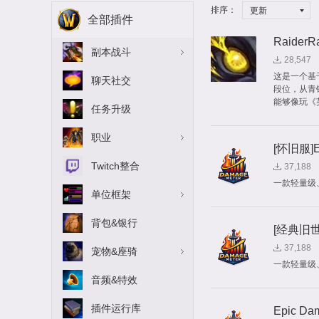
排序：
更新
全部插件
RaiderR
副本战斗
28,547
这是一个基于
聊天社交
段位，从青
能够像玩《
任务升级
职业
[怀旧服]Ep
Twitch整合
37,188
一款轻量级
单位框架
背包&银行
[经典旧世]
37,188
宠物&座骑
一款轻量级
音频&特效
插件运行库
Epic Da