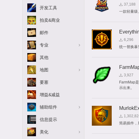
37,188
开发工具
一款轻量级
拍卖&商业
Everythi
邮件
6,296
专业
统一替换暴
其他
FarmMa
地图
3,927
要塞
FarmM
示出来。
增益&减益
辅助组件
MurlokEx
1,302,82
信息提示
简易插件，用
美化