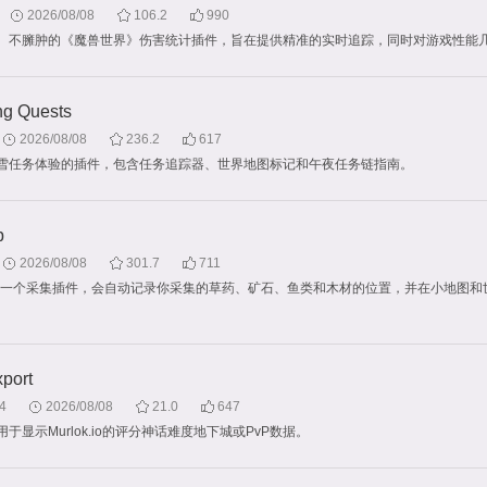
2026/08/08
106.2
990
、不臃肿的《魔兽世界》伤害统计插件，旨在提供精准的实时追踪，同时对游戏性能
ng Quests
2026/08/08
236.2
617
雪任务体验的插件，包含任务追踪器、世界地图标记和午夜任务链指南。
p
2026/08/08
301.7
711
ap是一个采集插件，会自动记录你采集的草药、矿石、鱼类和木材的位置，并在小地图和
port
4
2026/08/08
21.0
647
于显示Murlok.io的评分神话难度地下城或PvP数据。