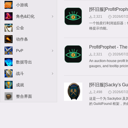
小游戏
[怀旧服]ProfitProphe
角色&幻化
2,321
2026/07/
一个拍卖行利润追踪器：
公会
格提示功能。
动作条
ProfitProphet - T
PvP
2,321
2026/07/
An auction-house profit t
数据导出
gauges, and tooltip prici
战斗
[怀旧服]Sacky's Gu
成就
2,498
2026/07/
整合界面
这是一个为 Sackybo
的 GuildFound 框架，并