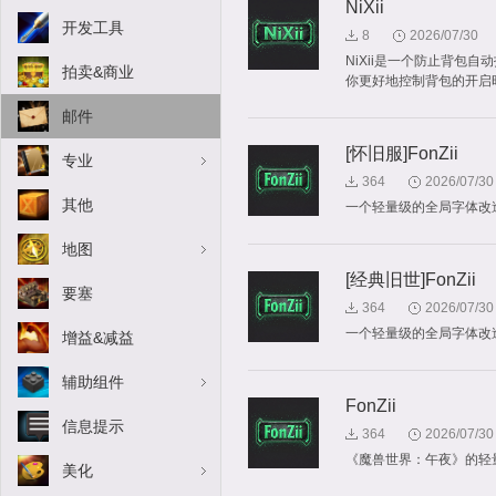
NiXii
开发工具
8
2026/07/30
NiXii是一个防止背包
拍卖&商业
你更好地控制背包的开启
邮件
[怀旧服]FonZii
专业
364
2026/07/30
其他
一个轻量级的全局字体改
地图
[经典旧世]FonZii
要塞
364
2026/07/30
一个轻量级的全局字体改
增益&减益
辅助组件
FonZii
信息提示
364
2026/07/30
《魔兽世界：午夜》的轻
美化