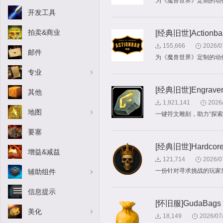
为《魔兽世界》定制的动
开发工具
拍卖&商业
[经典旧世]Actionbar
155,666
2026/0
邮件
为《魔兽世界》定制的动
专业
[经典旧世]Engrave
其他
1,921,141
2026
地图
一键符文雕刻，助力“探索
要塞
[经典旧世]Hardcore A
增益&减益
121,714
2026/0
一份针对寻求挑战的玩家
辅助组件
信息提示
[怀旧服]GudaBags
美化
18,149
2026/07