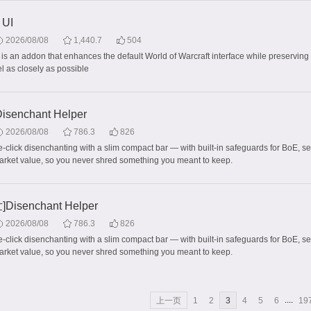
 UI
2026/08/08
1,440.7
504
is an addon that enhances the default World of Warcraft interface while preserving i
l as closely as possible
senchant Helper
2026/08/08
786.3
826
click disenchanting with a slim compact bar — with built-in safeguards for BoE, se
arket value, so you never shred something you meant to keep.
isenchant Helper
2026/08/08
786.3
826
click disenchanting with a slim compact bar — with built-in safeguards for BoE, se
arket value, so you never shred something you meant to keep.
....
上一页
1
2
3
4
5
6
19