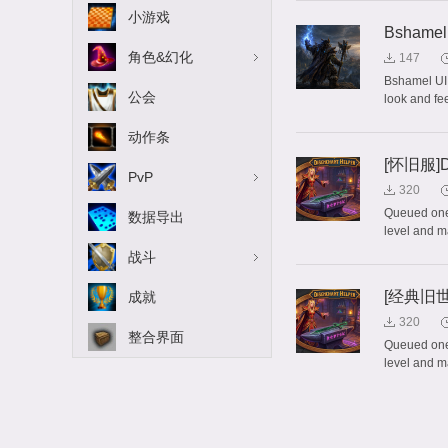
小游戏
Bshamel
角色&幻化
147
Bshamel UI 
公会
look and fee
动作条
[怀旧服]Di
PvP
320
Queued one-
数据导出
level and m
战斗
[经典旧世]D
成就
320
整合界面
Queued one-
level and m