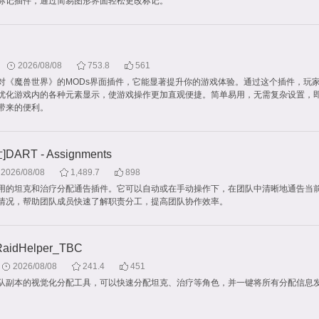
标记插件，通过简易图形界面轻松更改标记。
2026/08/08
753.8
561
对《魔兽世界》的MODs界面插件，它能显著提升你的游戏体验。通过这个插件，玩
优化游戏内的各种元素显示，使游戏操作更加直观便捷。简单易用，无需复杂设置，
带来的便利。
DART - Assignments
2026/08/08
1,489.7
898
用的坦克和治疗分配通告插件。它可以自动或在手动操作下，在团队中清晰地通告当
情况，帮助团队成员快速了解职责分工，提高团队协作效率。
aidHelper_TBC
2026/08/08
241.4
451
团队副本的视觉化分配工具，可以快速分配坦克、治疗等角色，并一键将所有分配信息