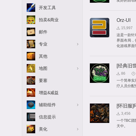
友好的自动
开发工具
拍卖&商业
Orz-UI
15,997
邮件
这是一款针
界面布局，
专业
化游戏界面
其他
[经典旧世]
地图
86
要塞
一个简单实
疗人员分配
增益&减益
辅助组件
[怀旧服]R
3,456
信息提示
一个TBC
天中。
美化