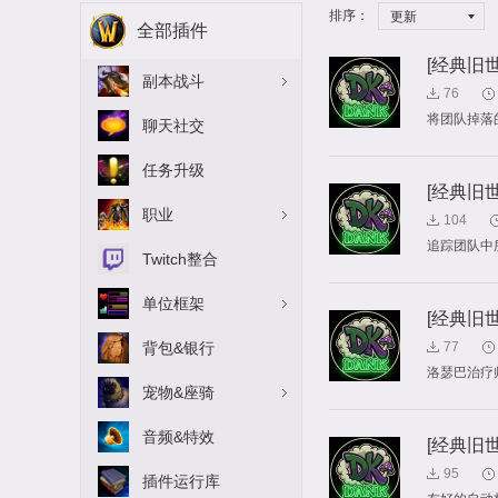
排序：
更新
全部插件
[经典旧世]D
副本战斗
76
将团队掉落
聊天社交
任务升级
[经典旧世]D
职业
104
追踪团队中
Twitch整合
单位框架
[经典旧世]D
背包&银行
77
洛瑟巴治疗
宠物&座骑
音频&特效
[经典旧世]D
95
插件运行库