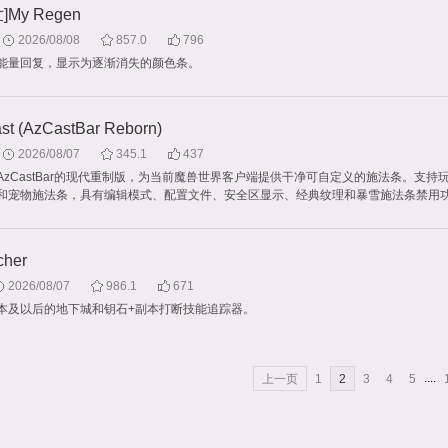
My Regen
2026/08/08
857.0
796
能量回复，显示为逐渐消失的颜色条。
st (AzCastBar Reborn)
2026/08/07
345.1
437
AzCastBar的现代重制版，为当前魔兽世界客户端提供干净可自定义的施法条。支持
和宠物施法条，具有编辑模式、配置文件、安全区显示、经典纹理和暴雪施法条禁用
cher
2026/08/07
986.1
671
0版本及以后的地下城和钥石+副本打断技能追踪器。
....
上一页
1
2
3
4
5