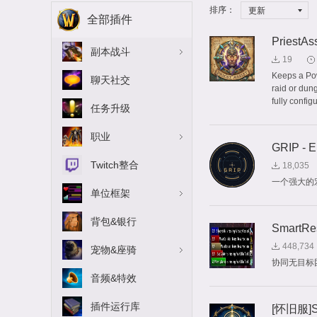
排序：
更新
全部插件
PriestAss
副本战斗
19
Keeps a Pow
聊天社交
raid or dun
fully config
任务升级
职业
GRIP - 
Twitch整合
18,035
一个强大的
单位框架
背包&银行
SmartRe
448,734
宠物&座骑
协同无目标
音频&特效
插件运行库
[怀旧服]S