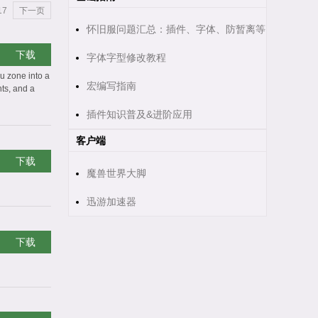
17
下一页
怀旧服问题汇总：插件、字体、防暂离等
下载
字体字型修改教程
u zone into a
宏编写指南
ts, and a
插件知识普及&进阶应用
客户端
下载
魔兽世界大脚
迅游加速器
下载