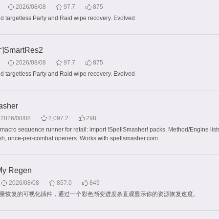
2026/08/08
97.7
875
d targetless Party and Raid wipe recovery. Evolved
SmartRes2
2026/08/08
97.7
875
d targetless Party and Raid wipe recovery. Evolved
asher
2026/08/08
2,097.2
298
macro sequence runner for retail: import !SpellSmasher! packs, Method/Engine lists,
sh, once-per-combat openers. Works with spellsmasher.com.
y Regen
2026/08/08
857.0
849
能量恢复的可视化插件，通过一个彩色渐变进度条直观显示你的资源恢复速度。