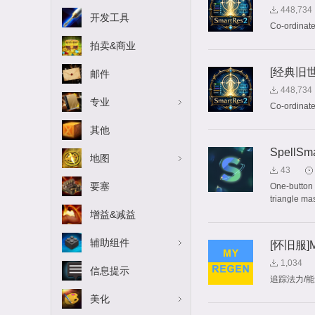
448,734
开发工具
Co-ordinate
拍卖&商业
[经典旧世]
邮件
448,734
专业
Co-ordinate
其他
SpellSm
地图
43
要塞
One-button 
triangle ma
增益&减益
辅助组件
[怀旧服]M
1,034
信息提示
追踪法力/
美化