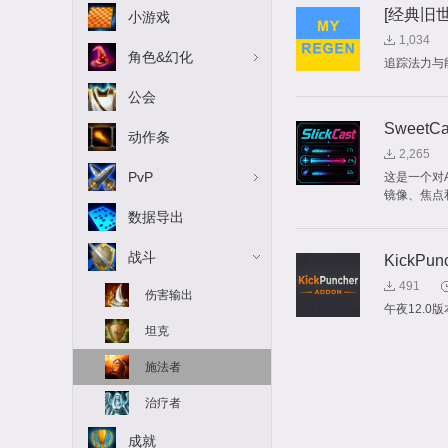
[经典旧世]
小游戏
1,034
角色&幻化
追踪法力与
公会
SweetCa
动作条
2,265
PvP
这是一个对
镜像、焦点
数据导出
战斗
KickPun
491
伤害输出
午夜12.
坦克
施法者
治疗者
成就