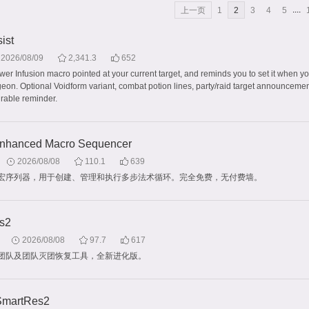
....
上一页
1
2
3
4
5
ist
2026/08/09
2,341.3
652
er Infusion macro pointed at your current target, and reminds you to set it when yo
geon. Optional Voidform variant, combat potion lines, party/raid target announcemen
urable reminder.
Enhanced Macro Sequencer
2026/08/08
110.1
639
宏序列器，用于创建、管理和执行多步法术循环。完全免费，无付费墙。
s2
2026/08/08
97.7
617
团队及团队灭团恢复工具，全新进化版。
martRes2