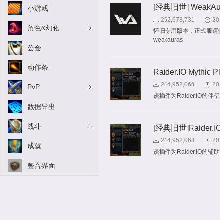
[经典旧世] WeakA
小游戏
252,678,731
20
角色&幻化
怀旧专用版本，正式服请勿下载！
weakauras
公会
动作条
Raider.IO Mythic P
244,952,068
20
PvP
该插件为Raider.I
数据导出
战斗
[经典旧世]Raider.IO M
244,952,068
20
成就
该插件为Raider.I
整合界面