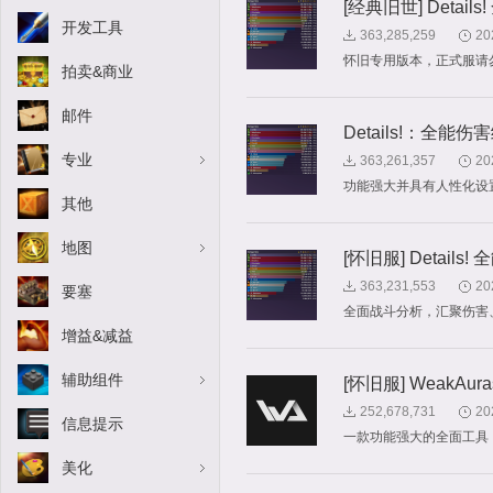
[经典旧世] Detail
开发工具
363,285,259
20
怀旧专用版本，正式服请
拍卖&商业
邮件
Details!：全能伤
专业
363,261,357
20
功能强大并具有人性化设
其他
地图
[怀旧服] Details
363,231,553
20
要塞
全面战斗分析，汇聚伤害
增益&减益
辅助组件
[怀旧服] WeakAu
252,678,731
20
信息提示
一款功能强大的全面工具，可
美化