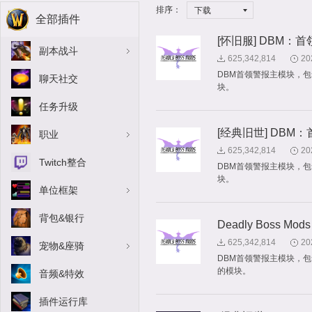
排序：
下载
全部插件
[怀旧服] DBM：
副本战斗
625,342,814
20
DBM首领警报主模块，
聊天社交
块。
任务升级
[经典旧世] DBM
职业
625,342,814
20
Twitch整合
DBM首领警报主模块，
块。
单位框架
背包&银行
Deadly Boss 
625,342,814
20
宠物&座骑
DBM首领警报主模块，
的模块。
音频&特效
插件运行库