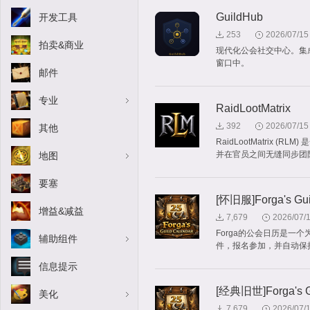
GuildHub
开发工具
253
2026/07/15
拍卖&商业
现代化公会社交中心。集
窗口中。
邮件
专业
RaidLootMatrix
392
2026/07/15
其他
RaidLootMatrix
并在官员之间无缝同步团
地图
要塞
[怀旧服]Forga's Guil
增益&减益
7,679
2026/07/
Forga的公会日历是一
辅助组件
件，报名参加，并自动保
信息提示
[经典旧世]Forga's Gu
美化
7,679
2026/07/