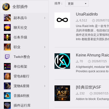
排序：
更新
全部插件
UnaRaidInfo
副本战斗
6,512
2026/07/
Una Raid Info
聊天社交
员的详细数据，包括他们
插件还支持自定义警报和提
任务升级
Info 都能显著提升团
职业
Keine Ahnung Raid
Twitch整合
70
2026/07/15
单位框架
A lightweight, modular Wo
Provides quick access to 
背包&银行
宠物&座骑
[经典旧世]ASF
232
2026/07/15
音频&特效
Addon to block: Exchange,
插件运行库