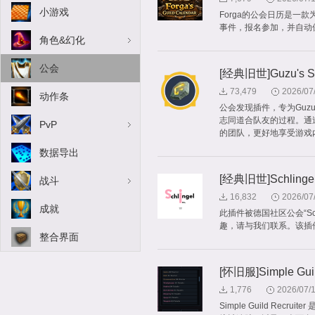
小游戏
Forga的公会日历是一
事件，报名参加，并自动
角色&幻化
公会
[经典旧世]Guzu's 
73,479
2026/07
动作条
公会发现插件，专为Gu
志同道合队友的过程。通
PvP
的团队，更好地享受游戏
数据导出
[经典旧世]Schlingel
战斗
16,832
2026/07
成就
此插件被德国社区公会“Sc
趣，请与我们联系。该插件基于广
整合界面
[怀旧服]Simple Guil
1,776
2026/07/
Simple Guild R