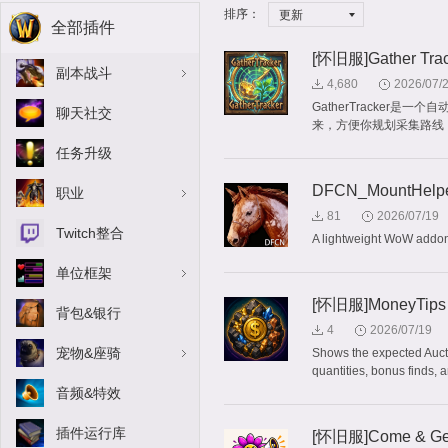
排序：
更新
全部插件
[怀旧服]Gather Trac
副本战斗
4,680
2026/07/
GatherTracke
聊天社交
来，方便你规划采集路线
任务升级
DFCN_MountHelp
职业
81
2026/07/19
Twitch整合
A lightweight WoW addon
单位框架
[怀旧服]MoneyTips
背包&银行
4
2026/07/19
宠物&座骑
Shows the expected Auctio
quantities, bonus finds, a
音频&特效
插件运行库
[怀旧服]Come & Get I