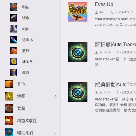
Eyes Up
制皮
44
2026/07/17
锻造
Your minimap's herb, ore
you're looking. Or a quie
剥皮
炼金术
[怀旧服]Auto Track
烹饪
18,404
2026/07
AutoTracker 
珠宝学
能。
裁缝
其他
[经典旧世]AutoTrac
18,404
2026/07
地图
AutoTracker是
踪功能。该插件会根据玩
要塞
动切换追踪类型，极大优
增益&减益
辅助组件