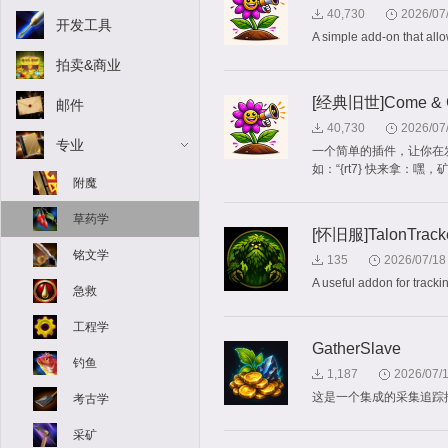
40,730
2026/07
开发工具
A simple add-on that allo
拍卖&商业
[经典旧世]Come & Ge
邮件
40,730
2026/07
专业
一个简单的插件，让你在
如：“{rt7} 快来拿：嘿，
附魔
草药学
[怀旧服]TalonTrack
铭文学
135
2026/07/18
A useful addon for track
急救
工程学
GatherSlave
钓鱼
1,187
2026/07/
这是一个集成的采集追踪
考古学
采矿