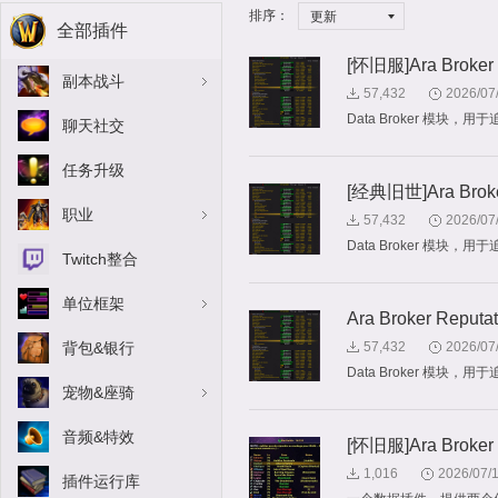
排序：
更新
全部插件
[怀旧服]Ara Broker 
副本战斗
57,432
2026/07
Data Broker 模块，用
聊天社交
任务升级
[经典旧世]Ara Broker
职业
57,432
2026/07
Data Broker 模块，用
Twitch整合
单位框架
Ara Broker Reputat
背包&银行
57,432
2026/07
Data Broker 模块，用
宠物&座骑
音频&特效
[怀旧服]Ara Broker G
1,016
2026/07/
插件运行库