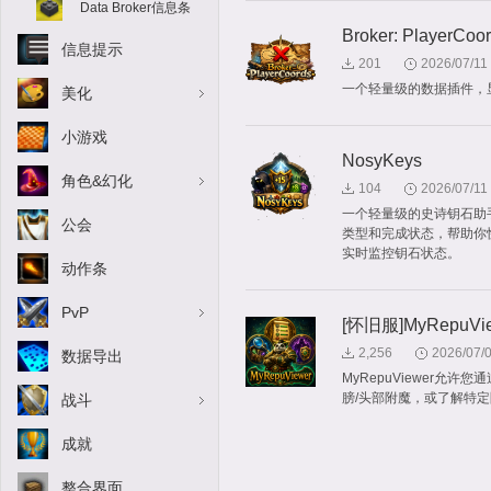
Data Broker信息条
Broker: PlayerCoo
信息提示
201
2026/07/11
一个轻量级的数据插件，
美化
小游戏
NosyKeys
角色&幻化
104
2026/07/11
一个轻量级的史诗钥石助
公会
类型和完成状态，帮助你快
实时监控钥石状态。
动作条
PvP
[怀旧服]MyRepuVi
2,256
2026/07/
数据导出
MyRepuViewer
膀/头部附魔，或了解特
战斗
成就
整合界面