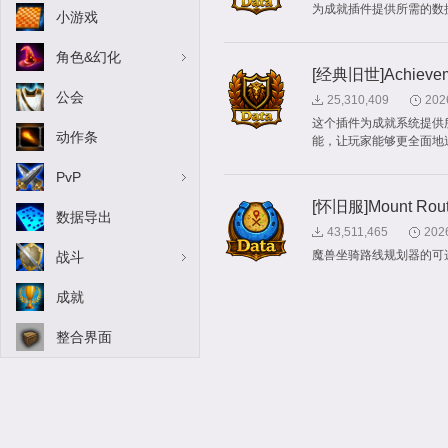
为成就插件提供所需的数
小游戏
角色&幻化
[经典旧世]Achievem
公会
25,310,409
202
这个插件为成就系统提供
动作条
能，让玩家能够更全面地
PvP
[怀旧服]Mount Route
数据导出
43,511,465
202
魔兽坐骑路线规划器的可
战斗
成就
整合界面