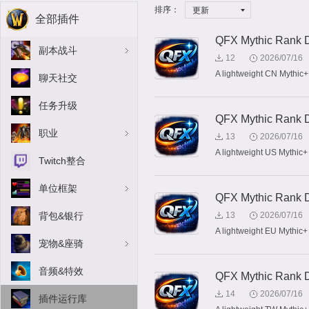
排序：
更新
全部插件
QFX Mythic Rank D
副本战斗
12
2026/07/16
A lightweight CN Mythic+ 
聊天社交
任务升级
QFX Mythic Rank D
职业
13
2026/07/16
A lightweight US Mythic+ 
Twitch整合
单位框架
QFX Mythic Rank D
背包&银行
13
2026/07/16
A lightweight EU Mythic+ 
宠物&座骑
音频&特效
QFX Mythic Rank 
14
2026/07/16
插件运行库