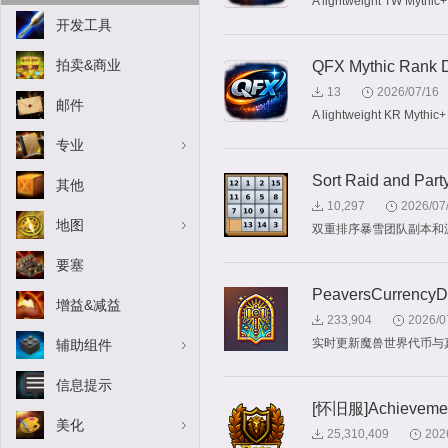
A lightweight TW Mythic+ 
开发工具
拍卖&商业
QFX Mythic Rank D
13
2026/07/16
邮件
A lightweight KR Mythic+ 
专业
Sort Raid and Part
其他
10,297
2026/07
地图
双重排序暴雪团队副本和
要塞
PeaversCurrencyD
增益&减益
233,904
2026/0
实时更新魔兽世界代币与
辅助组件
信息提示
[怀旧服]Achievemen
美化
25,310,409
202