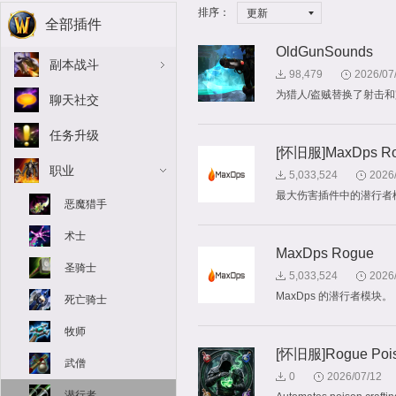
排序：
更新
全部插件
OldGunSounds
副本战斗
98,479
2026/07
为猎人/盗贼替换了射击
聊天社交
任务升级
[怀旧服]MaxDps R
职业
5,033,524
2026
最大伤害插件中的潜行者
恶魔猎手
术士
MaxDps Rogue
圣骑士
5,033,524
2026
MaxDps 的潜行者模块。
死亡骑士
牧师
[怀旧服]Rogue Pois
武僧
0
2026/07/12
潜行者