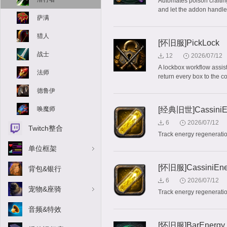
Automates poison craftin
and let the addon handle 
萨满
猎人
[怀旧服]PickLock
战士
12
2026/07/12
A lockbox workflow assist
法师
return every box to the co
德鲁伊
唤魔师
[经典旧世]CassiniE
6
2026/07/12
Twitch整合
Track energy regeneratio
单位框架
[怀旧服]CassiniEne
背包&银行
6
2026/07/12
宠物&座骑
Track energy regeneratio
音频&特效
[怀旧服]BarEnergy