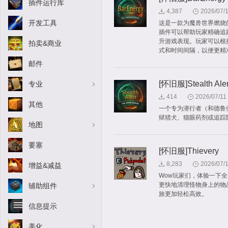
插件运行库
4,387
2026/07/
开发工具
这是一款为魔兽世界燃烧的
插件可以帮助玩家精确追
升游戏表现。玩家可以根
拍卖&商业
式和时间间隔，以便更精
邮件
[怀旧服]Stealth Aler
专业
414
2026/07/11
其他
一个专为潜行者（和德鲁
狱猎犬、猫眼药剂或追踪
地图
要塞
[怀旧服]Thievery
8,283
2026/07/
增益&减益
Wow玩家们，体验一下
更快地清理怪物身上的物
辅助组件
旅更加轻松高效。
信息提示
美化