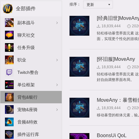
排序：
更新
全部插件
[经典旧世]MoveAn
副本战斗
18,839,444
202
轻松移动暴雪界面元素 
聊天社交
面，实现更个性化的游戏
任务升级
[怀旧服]MoveAny
职业
18,839,444
202
Twitch整合
轻松移动暴雪界面元素 
好自由调整界面布局。
单位框架
背包&银行
MoveAny：暴雪
18,839,444
202
宠物&座骑
移动暴雪的框体元素，输入 
音频&特效
插件运行库
BoonsUi QoL