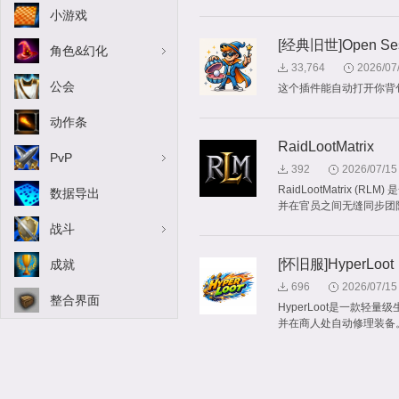
小游戏
[经典旧世]Open Sesam
角色&幻化
33,764
2026/07
公会
这个插件能自动打开你背
动作条
RaidLootMatrix
PvP
392
2026/07/15
RaidLootMatrix
数据导出
并在官员之间无缝同步团
战斗
[怀旧服]HyperLoot
成就
696
2026/07/15
整合界面
HyperLoot是一款
并在商人处自动修理装备