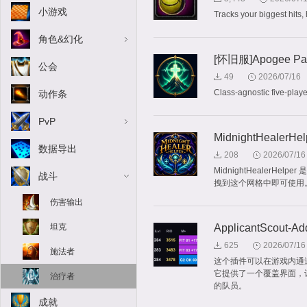
小游戏
Tracks your biggest hits
角色&幻化
[怀旧服]Apogee Part
公会
49
2026/07/16
Class-agnostic five-player
动作条
PvP
MidnightHealerHel
数据导出
208
2026/07/16
MidnightHeale
战斗
拽到这个网格中即可使用
伤害输出
坦克
ApplicantScout-Ad
625
2026/07/16
施法者
这个插件可以在游戏内通过魔
它提供了一个覆盖界面，
治疗者
的队员。
成就