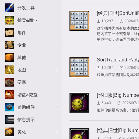
开发工具
[经典旧世]SortUnit
拍卖&商业
10,297
2026/07
这个插件为所有版本的魔
邮件
还内置了一个宏引擎，让
单位框架，确保界面整洁
专业
其他
Sort Raid and Part
10,297
2026/07
地图
双重排序暴雪团队副本和
要塞
增益&减益
[怀旧服]Big Numbe
5,443
2026/07/
辅助组件
追踪你的最高伤害、治疗
信息提示
[经典旧世]Big Numb
美化
5,443
2026/07/