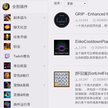
排序：
更新
全部插件
GRIP - Enhanced 
副本战斗
12,014
2026/07
一个强大的宏序列器，用
聊天社交
任务升级
EiikoCooldownPla
职业
1,076
2026/07/
这个插件可以帮助你规划
Twitch整合
让你的团队发挥最佳水平
单位框架
[怀旧服]SortUnitFr
背包&银行
10,297
2026/07
宠物&座骑
这是一个强大的插件，可
技场），并包含一个宏命令
技场框架 - 内置宏命令
音频&特效
使用的所有单位框架，让
执行多个动作或条件触发
插件运行库