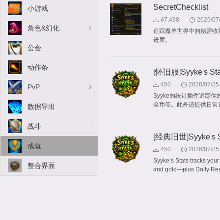
SecretChecklist
小游戏
47,498
2026/07
角色&幻化
追踪魔兽世界中的秘密收
进度。
公会
动作条
[怀旧服]Syyke's Sta
450
2026/07/25
PvP
Syyke的统计插件追
金币等。此外还提供日常
数据导出
战斗
[经典旧世]Syyke's S
成就
450
2026/07/25
Syyke’s Stats tracks you
整合界面
and gold—plus Daily Rec