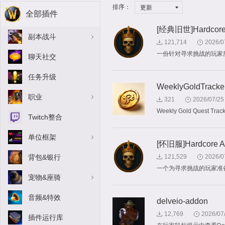
排序：
更新
全部插件
[经典旧世]Hardcore A
副本战斗
121,714
2026/0
一份针对寻求挑战的玩家
聊天社交
任务升级
WeeklyGoldTracke
职业
321
2026/07/25
Weekly Gold Quest Trac
Twitch整合
单位框架
[怀旧服]Hardcore Ac
背包&银行
121,529
2026/0
一个为寻求挑战的玩家准
宠物&座骑
音频&特效
delveio-addon
12,769
2026/07
插件运行库