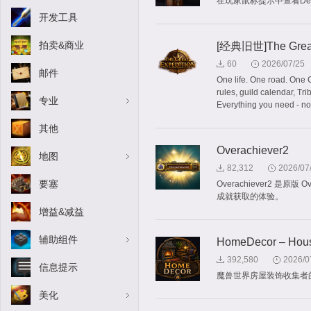
在玩家鼠标提示中查看Delv
开发工具
拍卖&商业
[经典旧世]The Great
60
2026/07/25
邮件
One life. One road. One
rules, guild calendar, Tr
专业
Everything you need - not
其他
Overachiever2
地图
82,312
2026/07
要塞
Overachiever2 
成就获取的体验。
增益&减益
辅助组件
HomeDecor – Housi
392,580
2026/0
信息提示
魔兽世界房屋装饰收集者
美化