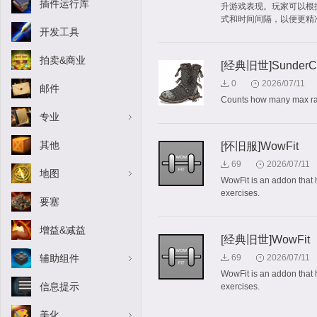
插件运行库
升游戏表现。玩家可以根
式和时间间隔，以便更精
开发工具
拍卖&商业
[经典旧世]SunderCo
0
2026/07/11
邮件
Counts how many max rank
专业
其他
[怀旧服]WowFit
69
2026/07/11
地图
WowFit is an addon that h
exercises.
要塞
增益&减益
[经典旧世]WowFit
辅助组件
69
2026/07/11
WowFit is an addon that h
信息提示
exercises.
美化