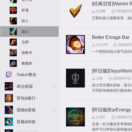
[经典旧世]Warrior R
萨满
6,288
2026/07/
完整的战士提醒套装，涵
猎人
战士
Better Enrage Bar
法师
14,476
2026/07
一个精简的战士怒气追踪
德鲁伊
唤魔师
[怀旧服]DejusWarrio
Twitch整合
146
2026/07/12
战士坦克属性面板，显示
单位框架
不同阶段阈值进行颜色标
背包&银行
[怀旧服]BarEnergy
宠物&座骑
4,387
2026/07/
音频&特效
这是一款为魔兽世界燃烧的
插件可以帮助玩家精确追