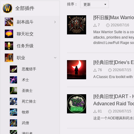
排序：
更新
全部插件
[怀旧服]Max Warrior
副本战斗
7
2026/07/16
Max Warrior Suite is a c
聊天社交
attacks, priorities and ke
distinct Low/Full Rage so
任务升级
职业
[经典旧世]Driev's Es
恶魔猎手
76
2026/07/15
A Classic Era toolkit with 
术士
圣骑士
[经典旧世]DART - Hub 
死亡骑士
Advanced Raid Too
81
2026/07/15
牧师
这是一个AOE嘲讽和药
武僧
潜行者